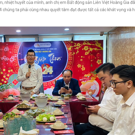
tâm, nhiệt huyết của mình, anh chị em Bất động sản Liên Việt Hoàng Gia đã
chúng ta phải cùng nhau quyết tâm đạt được tất cả các khát vọng và h
Văn phòng Trần Thái
Thọ
Tông
Văn phòng Trung Yên 6
Quận Cầu Giấy
Quận Cầu Giấy