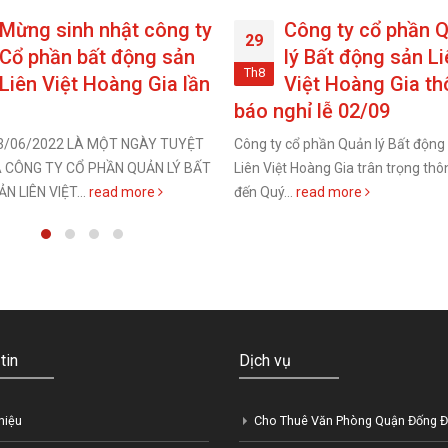
Mừng sinh nhật công ty
Công ty cổ phần 
29
Cổ phần bất động sản
lý Bất động sản Li
Th8
Liên Việt Hoàng Gia lần
Việt Hoàng Gia t
báo nghỉ lễ 02/09
3/06/2022 LÀ MỘT NGÀY TUYỆT
Công ty cổ phần Quản lý Bất động
A CÔNG TY CỔ PHẦN QUẢN LÝ BẤT
Liên Việt Hoàng Gia trân trọng th
N LIÊN VIỆT...
read more
đến Quý...
read more
tin
Dịch vụ
thiệu
Cho Thuê Văn Phòng Quận Đống 