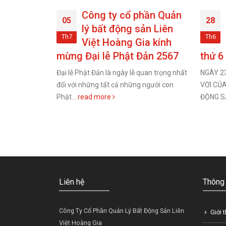
ng Gia
Công ty cổ phần Quản
05
28
ai Xuân
lý bất động sản Liên
Th7
Th6
đón năm
Việt Hoàng Gia kính
mừng Đại lễ Phật Đản 2567
thứ 6
i đầy niềm tin
Đại lễ Phật Đản là ngày lễ quan trọng nhất
NGÀY 2
2/2024 (tức
đối với những tất cả những người con
VỜI CỦ
ore
Phật...
read more
ĐỘNG SẢ
Liên hệ
Thông 
Công Ty Cổ Phần Quản Lý Bất Động Sản Liên
Giới 
Việt Hoàng Gia