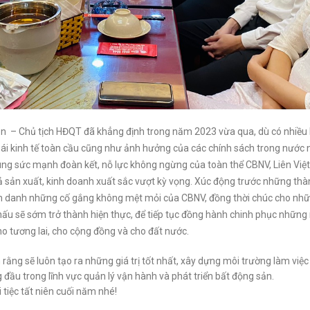
 phòng Nguyễn Chánh
Văn Phòng Lê Đức Thọ
 Phòng Miếu Đầm
Văn Phòng Vũ Phạm Hà
 Cầu Giấy
Quận Từ Liêm
 Từ Liêm
Quận Cầu Giấy
iên – Chủ tịch HĐQT đã khẳng định trong năm 2023 vừa qua, dù có nhiều
thoái kinh tế toàn cầu cũng như ảnh hưởng của các chính sách trong nước
cùng sức mạnh đoàn kết, nỗ lực không ngừng của toàn thể CBNV, Liên Việ
 sản xuất, kinh doanh xuất sắc vượt kỳ vọng. Xúc động trước những th
 vinh danh những cố gắng không mệt mỏi của CBNV, đồng thời chúc cho nh
nấu sẽ sớm trở thành hiện thực, để tiếp tục đồng hành chinh phục nhữn
ho tương lai, cho cộng đồng và cho đất nước.
in rằng sẽ luôn tạo ra những giá trị tốt nhất, xây dựng môi trường làm việc
đầu trong lĩnh vực quản lý vận hành và phát triển bất động sản.
 tiệc tất niên cuối năm nhé!