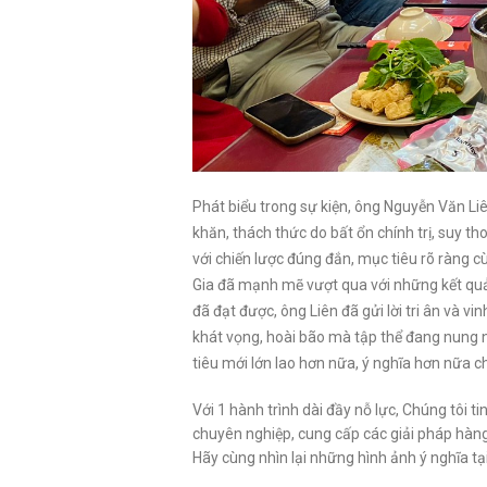
Văn phòng Trần Thái Tông
Văn
Văn phòng Trung Yên 6
Văn
Quận Cầu Giấy
Quận
Quận Cầu Giấy
Quận
Phát biểu trong sự kiện, ông Nguyễn Văn L
khăn, thách thức do bất ổn chính trị, suy 
với chiến lược đúng đắn, mục tiêu rõ ràng 
Gia đã mạnh mẽ vượt qua với những kết quả
đã đạt được, ông Liên đã gửi lời tri ân và
khát vọng, hoài bão mà tập thể đang nung 
tiêu mới lớn lao hơn nữa, ý nghĩa hơn nữa c
Với 1 hành trình dài đầy nỗ lực, Chúng tôi t
chuyên nghiệp, cung cấp các giải pháp hàng 
Hãy cùng nhìn lại những hình ảnh ý nghĩa tại