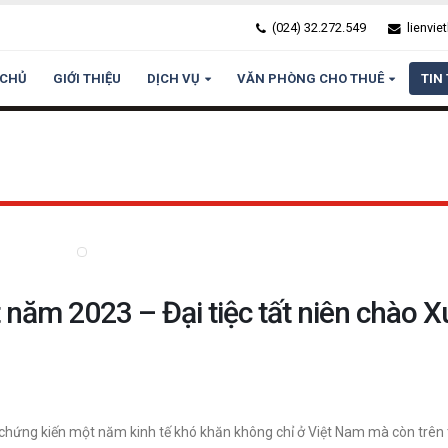
(024) 32.272.549
lienvi
 CHỦ
GIỚI THIỆU
DỊCH VỤ
VĂN PHÒNG CHO THUÊ
TIN
tiệc tất niên chào Xuân Giáp Thìn
2023 – Đại tiệc tất niên chào Xuân 
 năm 2023 – Đại tiệc tất niên chào 
 chứng kiến một năm kinh tế khó khăn không chỉ ở Việt Nam mà còn trên