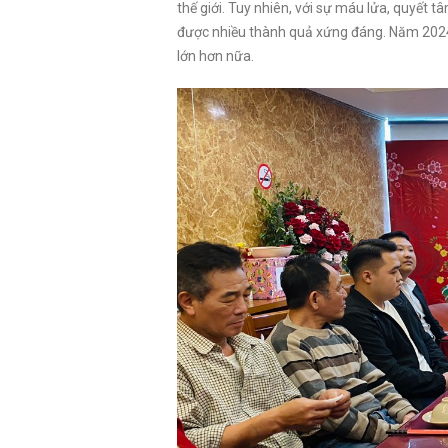
thế giới. Tuy nhiên, với sự máu lửa, quyết 
được nhiều thành quả xứng đáng. Năm 2024 
lớn hơn nữa.
Văn phòng Nguyễn
Chánh
Văn Phòng Lê Đức 
Văn Phòng Vũ Phạm
Văn Phòng Miếu Đầm
Hàm
Quận Cầu Giấy
Quận Từ Liêm
Quận Từ Liêm
Quận Cầu Giấy