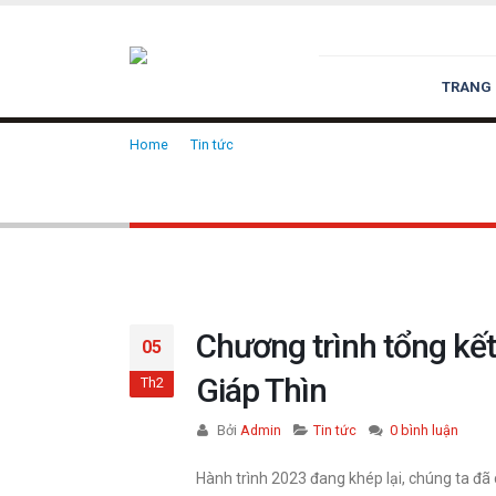
TRANG
Home
Tin tức
Chương trình tổng kết năm 2023 – Đại 
Chương trình tổng kết năm 
Chương trình tổng kết
05
Giáp Thìn
Th2
Bởi
Admin
Tin tức
0 bình luận
Hành trình 2023 đang khép lại, chúng ta đã