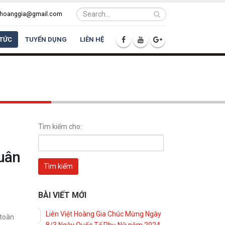
ethoanggia@gmail.com
 TỨC
TUYỂN DỤNG
LIÊN HỆ
Giáp Thìn
Tìm kiếm cho:
Xuân
BÀI VIẾT MỚI
Liên Việt Hoàng Gia Chúc Mừng Ngày
 toàn