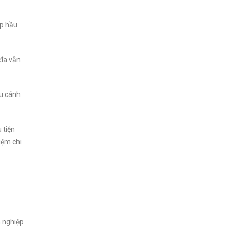
up hầu
 đa vẫn
ứu cánh
 tiện
iệm chi
h nghiệp