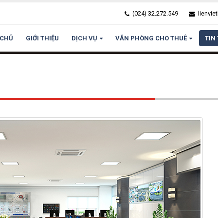
(024) 32.272.549
lienvi
 CHỦ
GIỚI THIỆU
DỊCH VỤ
VĂN PHÒNG CHO THUÊ
TIN
ết kiệm chi phí
 Bài toán tiết kiệm chi phí