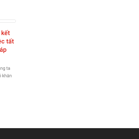
ệt Hoàng Gia
Loại hình văn phòng
04
ng khai Xuân
nào đang được doanh
Th10
chào đón năm
nghiệp ưa chuộng?
24
Trong khi mô hình văn phòng truyền thống
đang có xu hướng bão hòa, thì các loại
 mới với đầy niềm tin
hình không...
read more
gày 19/02/2024 (tức
.
read more