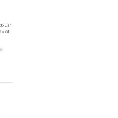
do Liên
ề chất
ới