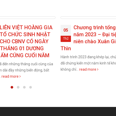
A
Chương trình tổng kết
Liên Vi
05
20
T
năm 2023 – Đại tiệc tất
tưng bừ
Th2
Th2
niên chào Xuân Giáp
rực rỡ 
Thìn
Giáp Thìn 20
Hành trình 2023 đang khép lại, chúng ta
Bước sang mùa xuân
đã chứng kiến một năm kinh tế khó khăn
và hi vọng, sáng n
ủa
không chỉ...
read more
mùng 10 Tết), Bất..