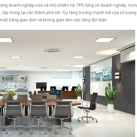
 lượng doanh nghiệp vừa và nhỏ chiếm tới 74% tổng số doanh nghiệp, tron
, tập trung tại các thành phố lớn. Sự tăng trưởng mạnh mẽ của số lượng
mặt bằng giao dịch và không gian làm việc tăng đột biến.
Chánh
Văn Phòng Lê Đức Thọ
Văn 
Văn Phòng Vũ Phạm Hàm
Văn 
Quận Từ Liêm
Quận 
Quận Cầu Giấy
Quận 
m