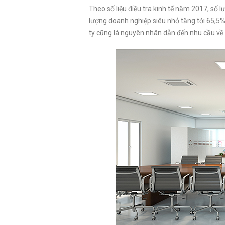
Theo số liệu điều tra kinh tế năm 2017, số
lượng doanh nghiệp siêu nhỏ tăng tới 65,5%
ty cũng là nguyên nhân dẫn đến nhu cầu về 
Văn phòng Trần Thái Tông
Văn phòng Nguyễn 
Văn phòng Trung Yên 6
Quận Cầu Giấy
Quận Cầu Giấy
Quận Cầu Giấy
Văn Phòng Miếu Đầm
Quận Từ Liêm
Văn Phòng Miếu Đầ
Quận Từ Liêm