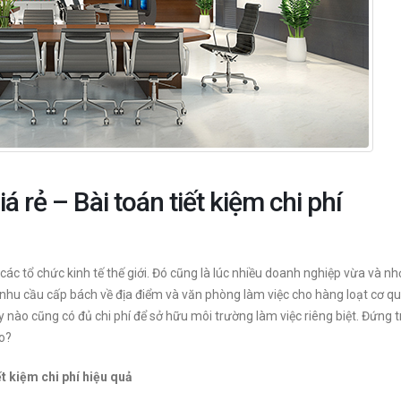
 rẻ – Bài toán tiết kiệm chi phí
ác tổ chức kinh tế thế giới. Đó cũng là lúc nhiều doanh nghiệp vừa và n
nhu cầu cấp bách về địa điểm và văn phòng làm việc cho hàng loạt cơ qu
Văn phòng Trần Thái
 nào cũng có đủ chi phí để sở hữu môi trường làm việc riêng biệt. Đứng 
ọ
Tông
ảo?
Văn phòng Trung Yên 6
Quận Cầu Giấy
t kiệm chi phí hiệu quả
Quận Cầu Giấy