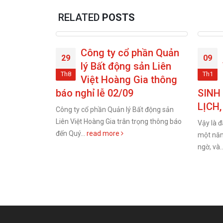
RELATED
POSTS
g ty cổ phần Quản
LIÊN VIỆT HOÀNG GI
09
Bất động sản Liên
TỔ CHỨC SINH NHẬ
Th1
t Hoàng Gia thông
CHO CBNV CÓ NGÀY
 lễ 02/09
SINH THÁNG 01 DƯƠNG
LỊCH, ẤM CÚNG CUỐI NĂM
hần Quản lý Bất động sản
ng Gia trân trọng thông báo
Vậy là đã đến những tháng cuối cùng c
ad more
một năm dài đầy những biến động, bất
ngờ, và...
read more