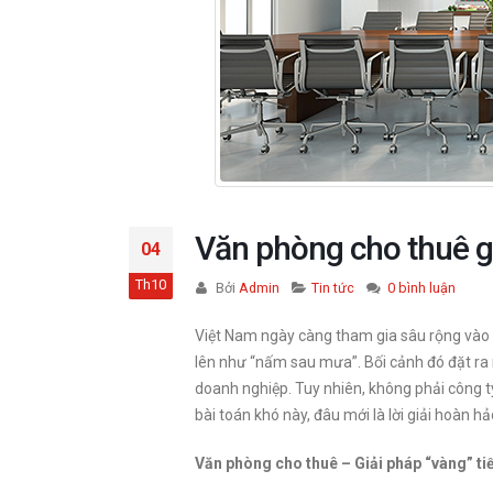
Văn phòng cho thuê giá
04
Th10
Bởi
Admin
Tin tức
0 bình luận
Việt Nam ngày càng tham gia sâu rộng vào c
lên như “nấm sau mưa”. Bối cảnh đó đặt ra 
Văn phòng Nguyễn
doanh nghiệp. Tuy nhiên, không phải công ty
Chánh
Văn Phòng Lê Đức Th
bài toán khó này, đâu mới là lời giải hoàn h
Văn Phòng Vũ Phạm
Hàm
Quận Cầu Giấy
Quận Từ Liêm
Văn phòng cho thuê – Giải pháp “vàng” tiế
Quận Cầu Giấy