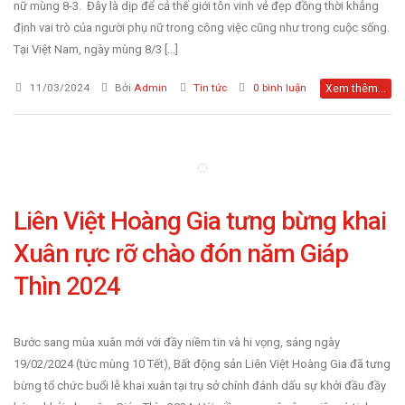
nữ mùng 8-3. Đây là dịp để cả thế giới tôn vinh vẻ đẹp đồng thời khẳng
định vai trò của người phụ nữ trong công việc cũng như trong cuộc sống.
Tại Việt Nam, ngày mùng 8/3 [...]
11/03/2024
Bởi
Admin
Tin tức
0 bình luận
Xem thêm...
Liên Việt Hoàng Gia tưng bừng khai
Văn phòng Nguyễn Chánh
Văn Phòng Lê Đức Thọ
Xuân rực rỡ chào đón năm Giáp
Văn Phòng Miếu Đầm
Văn Phòng Vũ Phạm Hà
Quận Cầu Giấy
Quận Từ Liêm
Thìn 2024
Quận Từ Liêm
Quận Cầu Giấy
Bước sang mùa xuân mới với đầy niềm tin và hi vọng, sáng ngày
19/02/2024 (tức mùng 10 Tết), Bất động sản Liên Việt Hoàng Gia đã tưng
bừng tổ chức buổi lễ khai xuân tại trụ sở chính đánh dấu sự khởi đầu đầy