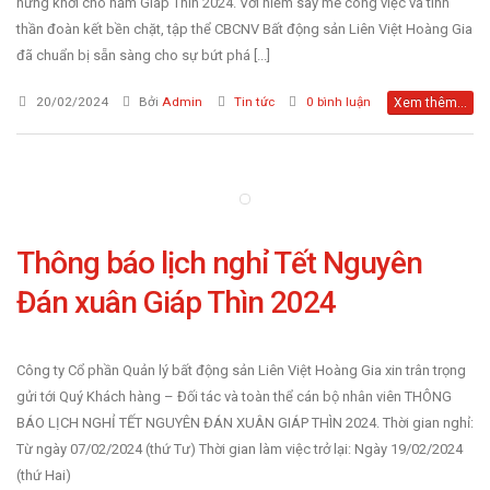
hứng khởi cho năm Giáp Thìn 2024. Với niềm say mê công việc và tinh
thần đoàn kết bền chặt, tập thể CBCNV Bất động sản Liên Việt Hoàng Gia
đã chuẩn bị sẵn sàng cho sự bứt phá [...]
20/02/2024
Bởi
Admin
Tin tức
0 bình luận
Xem thêm...
Thông báo lịch nghỉ Tết Nguyên
Đán xuân Giáp Thìn 2024
Công ty Cổ phần Quản lý bất động sản Liên Việt Hoàng Gia xin trân trọng
gửi tới Quý Khách hàng – Đối tác và toàn thể cán bộ nhân viên THÔNG
BÁO LỊCH NGHỈ TẾT NGUYÊN ĐÁN XUÂN GIÁP THÌN 2024. Thời gian nghỉ:
Từ ngày 07/02/2024 (thứ Tư) Thời gian làm việc trở lại: Ngày 19/02/2024
(thứ Hai)