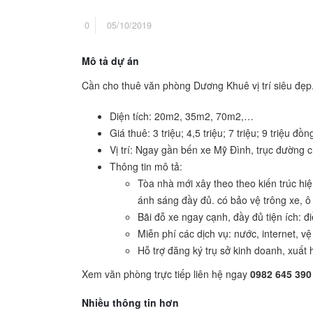
0
05/10/2019
Mô tả dự án
Cần cho thuê văn phòng Dương Khuê vị trí siêu đẹp
Diện tích: 20m2, 35m2, 70m2,…
Giá thuê: 3 triệu; 4,5 triệu; 7 triệu; 9 triệu đồn
Vị trí: Ngay gần bến xe Mỹ Đình, trục đường 
Thông tin mô tả:
Tòa nhà mới xây theo theo kiến trúc hi
ánh sáng đầy đủ. có bảo vệ trông xe, ô 
Bãi đỗ xe ngay cạnh, đầy đủ tiện ích: đi
Miễn phí các dịch vụ: nước, internet, vệ
Hỗ trợ đăng ký trụ sở kinh doanh, xuất 
Xem văn phòng trực tiếp liên hệ ngay
0982 645 390
Nhiều thông tin hơn