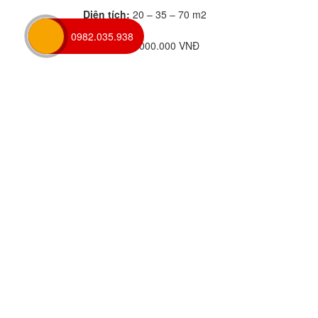
Diện tích:
20 – 35 – 70 m2
0982.035.938
Giá thuê:
3.000.000 VNĐ
VĂN PHÒNG MIẾU ĐẦM
LIÊN QUAN
DỰ ÁN
Quận Từ Liêm