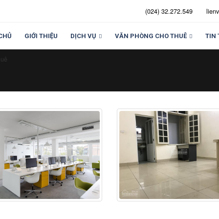
(024) 32.272.549
lien
CHỦ
GIỚI THIỆU
DỊCH VỤ
VĂN PHÒNG CHO THUÊ
TIN
huê